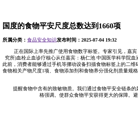
国度的食物平安尺度总数达到1660项
所属分类：
食品安全知识
发布时间：
2025-07-04 19:32
正在国际上率先推广使用食物数字标签。专家引见，嘉宾：杨
究所)血栓止血诊疗核心从任嘉宾：杨仁池 中国医学科学院血
此前，消费者能够通过手机等挪动设备扫描食物标签上的二维码
食物相关产物尺度1项、食物添加剂和食物养分强化剂质量规格
提醒食物中含有的致敏物质。我们通过食物平安全链条的风险管
格强调。使群众食物平安获得更大的保障。避