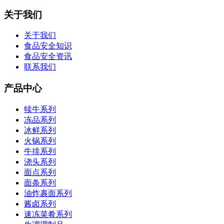
关于我们
关于我们
食品安全知识
食品安全资讯
联系我们
产品中心
犊牛系列
冻品系列
冰鲜系列
火锅系列
牛排系列
浇头系列
面点系列
面条系列
油炸裹面系列
酱卤系列
速冻菜肴系列