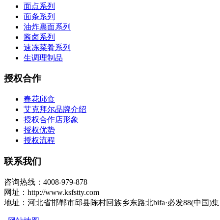
面点系列
面条系列
油炸裹面系列
酱卤系列
速冻菜肴系列
生调理制品
授权合作
春花邱食
艾克拜尔品牌介绍
授权合作店形象
授权优势
授权流程
联系我们
咨询热线：4008-979-878
网址：http://www.ksfstty.com
地址：河北省邯郸市邱县陈村回族乡东路北bifa·必发88(中国)