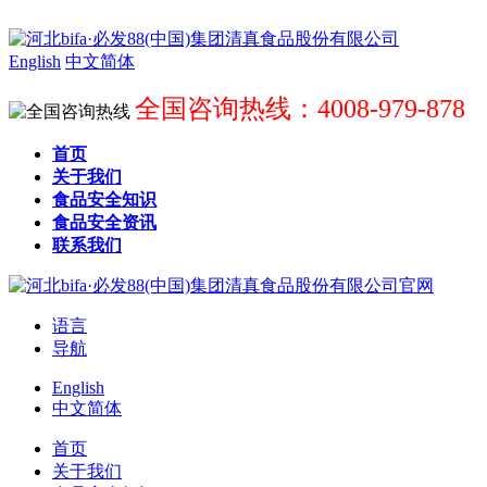
English
中文简体
全国咨询热线：4008-979-878
首页
关于我们
食品安全知识
食品安全资讯
联系我们
语言
导航
English
中文简体
首页
关于我们