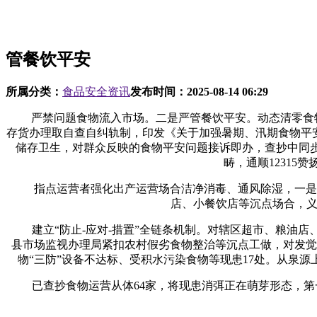
管餐饮平安
所属分类：
食品安全资讯
发布时间：
2025-08-14 06:29
严禁问题食物流入市场。二是严管餐饮平安。动态清零食物平
存货办理取自查自纠轨制，印发《关于加强暑期、汛期食物平
储存卫生，对群众反映的食物平安问题接诉即办，查抄中同
畴，通顺1231
指点运营者强化出产运营场合洁净消毒、通风除湿，一是防
店、小餐饮店等沉点场合，义
建立“防止-应对-措置”全链条机制。对辖区超市、粮油店
县市场监视办理局紧扣农村假劣食物整治等沉点工做，对发觉
物“三防”设备不达标、受积水污染食物等现患17处。从泉
已查抄食物运营从体64家，将现患消弭正在萌芽形态，第一